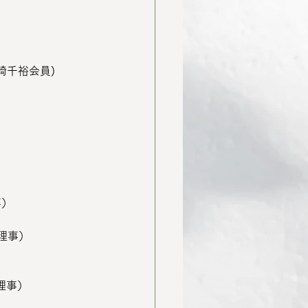
熊崎千裕会員)
事）
み理事）
き理事）