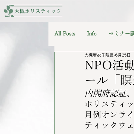
All Posts
Info
セミナー
大槻麻衣子院長
6月25日
NPO活
ール「瞑
内閣府認証
ホリスティッ
月例オンラ
ティックウ