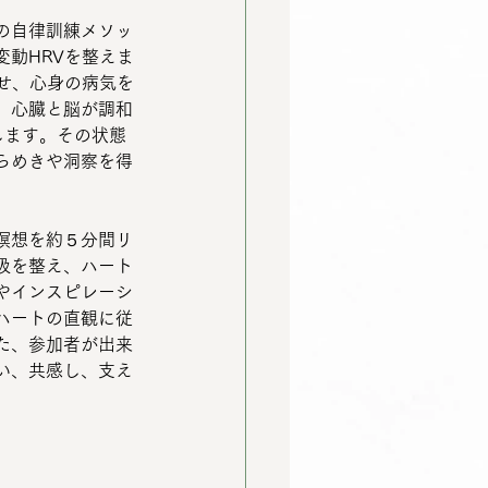
の自律訓練メソッ
動HRVを整えま
せ、心身の病気を
、心臓と脳が調和
します。その状態
らめきや洞察を得
瞑想を約５分間リ
吸を整え、ハート
やインスピレーシ
ハートの直観に従
た、参加者が出来
い、共感し、支え