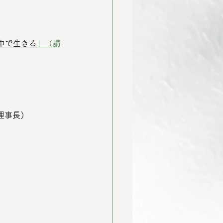
中で生きる
」（講
子理事長）