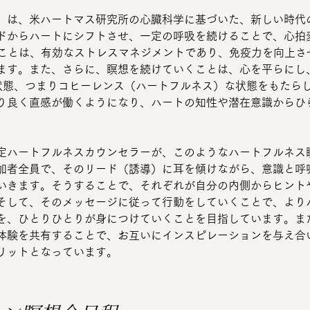
」は、米ハートマス研究所の心臓科学に基づいた、新しい時代
ドからハートにシフトさせ、一定の呼吸を続けることで、心拍変
ることは、有効なストレスマネジメントであり、免疫力を向上さ
ます。また、さらに、瞑想を続けていくことは、心を平らにし
た状態、つまりコヒーレンス（ハートフルネス）な状態をもたら
り良く直感が働くようになり、ハートの知性や潜在意識からひ
。
定ハートフルネスカウンセラーが、このようなハートフルネス
加者全員で、そのリード（誘導）に耳を傾けながら、意識と呼
いきます。そうすることで、それぞれが自分の内側からヒント
そして、そのメッセージに従って行動をしていくことで、より
を、ひとりひとりが身につけていくことを目指しています。ま
体験を共有することで、お互いにインスピレーションを与え合
リットとなっています。