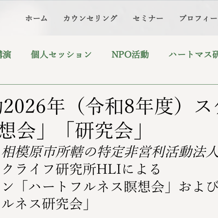
ホーム
カウンセリング
セミナー
プロフィー
講演
個人セッション
NPO活動
ハートマス
動2026年（令和8年度）
想会」「研究会」
、相模原市所轄の特定非営利活動法
クライフ研究所HLIによる
イン「ハートフルネス瞑想会」およ
ェルネス研究会」