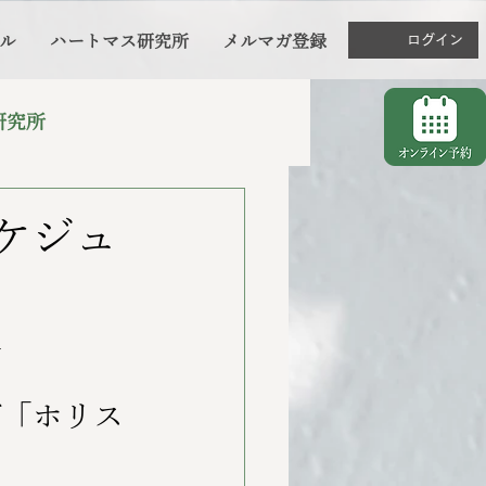
ル
ハートマス研究所
メルマガ登録
ログイン
研究所
スケジュ
人
び「ホリス