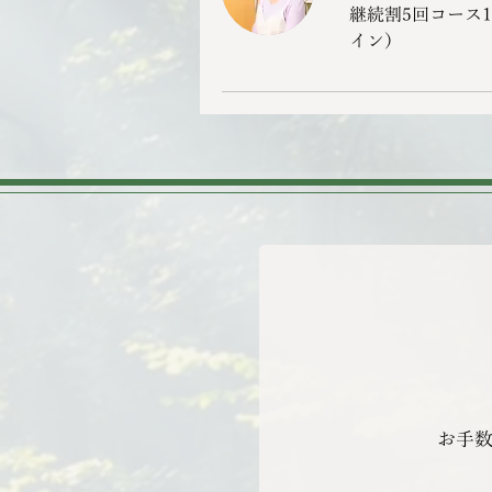
継続割5回コース1
イン）
お手