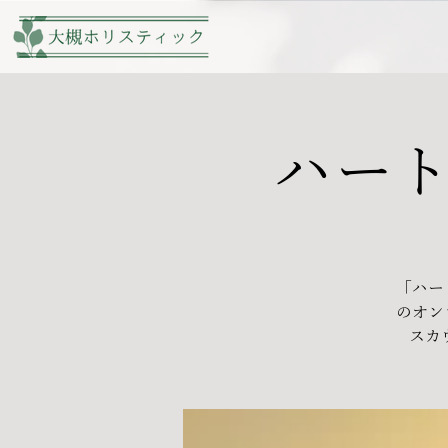
ハート
「ハー
のオン
スカ