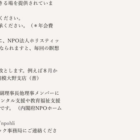
きる場を提供されていま
ください。
承ください。（＊年会費
に、NPO法人ホリスティッ
になられますと、毎回の瞑想
月数とします。例えば８月か
　相模大野支店（普）
子副理事長他理事メンバーに
メンタル支援や教育福祉支援
です。 （内閣府NPOホーム
/npohli
ック事務局にご連絡くださ