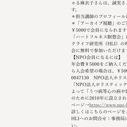
ゃる麻衣子さんは、誠実さ
す。
＊担当講師のプロフィール
＊「アーカイブ視聴」のご
￥5000で会員になられま
「ハートフルネス瞑想会」
クライフ研究所（HLI）
会に無料で参加いただけま
【NPO会員になるには】
年会費￥5000をご納入く
ら入会希望の場合は、￥50
0047130　NPO法人ホ
「NPO法人ホリスティッ
よって「うつ病等心の病や
のために2010年に設立さ
ページ→
https://www.npo-
詳しくはこちらのページを
HLIへのお問合せ：事務
い。