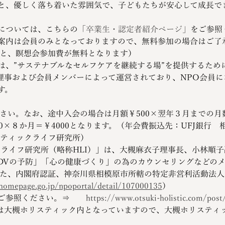
と、優しく落ち着いた雰囲気で、子どもたちが安心して成長で
については、こちらの
「卒業生・認定者紹介ページ」
をご参照
案内は会員のみとなっておりますので、無料参加の場合はご了
すと、瞑想会参加費が無料となります）
は、”サステナブルなセルフケアを継続する場”を提供するため
の理事および会員メンバーによって運営されており、NPO会員
す。
ださい。なお、途中入会の場合は月額￥500×翌年３月までの
0×８か月＝￥4000となります。（年会費振込先：UFJ銀行
リスティックライフ研究所）
クライフ研究所（略称HLI）」は、大槻麻衣子理事長、小林順
DVの予防」「心の健康づくり」の為のカウンセリングなどの
れた、内閣府認証、神奈川県相模原市所轄の特定非営利活動法人
homepage.go.jp/npoportal/detail/107000135
）
ご参照ください。⇒　　
https://www.otsuki-holistic.com/post
局は大槻ホリスティック内となっていますので、大槻ホリスティ