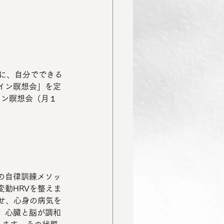
めに、自分でできる
イン瞑想会」を定
イン瞑想会（月１
の自律訓練メソッ
動HRVを整えま
せ、心身の病気を
、心臓と脳が調和