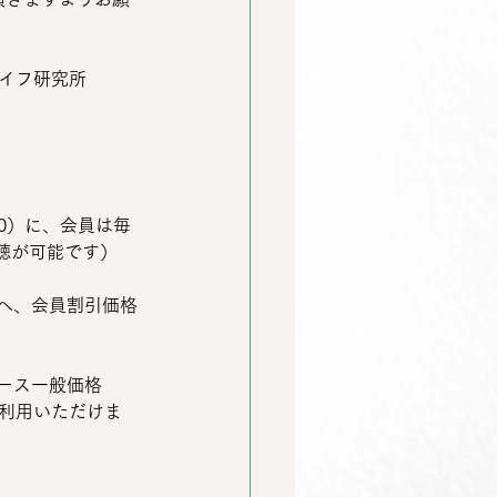
フ研究所   
聴が可能です）
てご利用いただけま