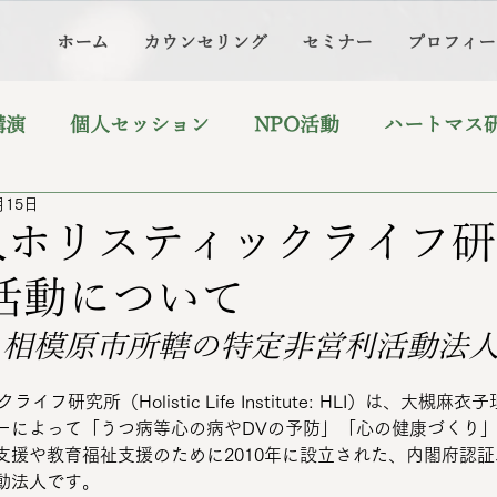
ホーム
カウンセリング
セミナー
プロフィー
講演
個人セッション
NPO活動
ハートマス
月15日
人ホリスティックライフ
の活動について
、相模原市所轄の特定非営利活動法
フ研究所（Holistic Life Institute: HLI）は、大槻
ーによって「うつ病等心の病やDVの予防」「心の健康づくり
支援や教育福祉支援のために2010年に設立された、内閣府認
動法人です。