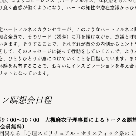
た状態、つまりコヒーレンス（ハートフルネス）な状態をもたら
り良く直感が働くようになり、ハートの知性や潜在意識からひ
。
定ハートフルネスカウンセラーが、このようなハートフルネス
加者全員で、そのリード（誘導）に耳を傾けながら、意識と呼
いきます。そうすることで、それぞれが自分の内側からヒント
そして、そのメッセージに従って行動をしていくことで、より
を、ひとりひとりが身につけていくことを目指しています。ま
体験を共有することで、お互いにインスピレーションを与え合
リットとなっています。
イン瞑想会日程
朝9：00～10：00　大槻麻衣子理事長によるトーク＆瞑
（会員無料）
回異なる「心理スピリチュアル・ホリスティック系のミ