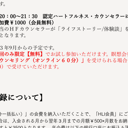
す。
夜20：00～21：30　認定ハートフルネス・カウンセラ
費￥1000（会員無料）
当のＨＦカウンセラーが「ライフストーリー/体験談」
となります。
３年9月からの予定です。
回のみ限定【無料】
でお試し参加いただけます。瞑想会
ウンセリング（オンライン６０分）」
を受けられる場合
00）で受けていただけます。
登録について
】
年分一括払い）」の会費を納入いただくことで、「HLI会員」に
合は、入会される月から翌年３月までの月額￥500×月数をお
すと￥3500となります。 年会費は以下の銀行口座にお振込み