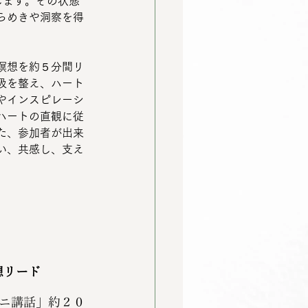
します。その状態
らめきや洞察を得
瞑想を約５分間リ
吸を整え、ハート
やインスピレーシ
ハートの直観に従
た、参加者が出来
い、共感し、支え
想リード
ニ講話」約２０