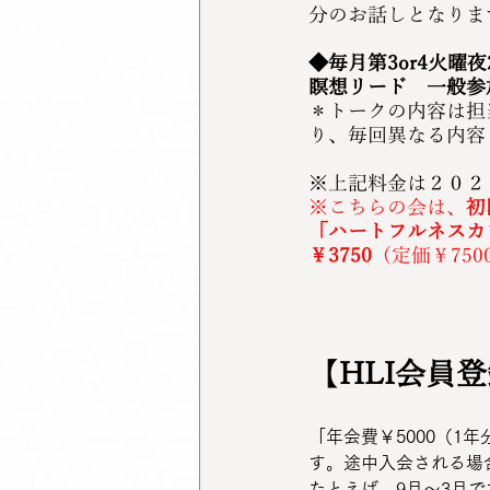
分のお話しとなりま
◆毎月第3or4火曜
瞑想リード　一般参加
＊トークの内容は担
り、毎回異なる内容
※上記料金は２０２
※こちらの会は、
初
「ハートフルネスカ
￥3750
（定価￥75
【
HLI会員
「年会費￥5000（1
す。途中入会される場
たとえば、9月～3月で