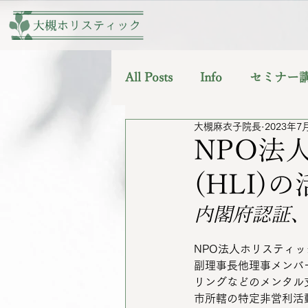
All Posts
Info
セミナー
大槻麻衣子院長
2023年7
NPO法
(HLI)
内閣府認証
NPO法人ホリスティックライ
副理事長他理事メンバ
リングなどのメンタル
市所轄の特定非営利活