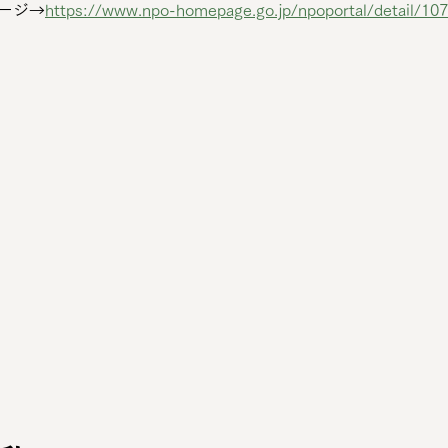
ージ→
https://www.npo-homepage.go.jp/npoportal/detail/10