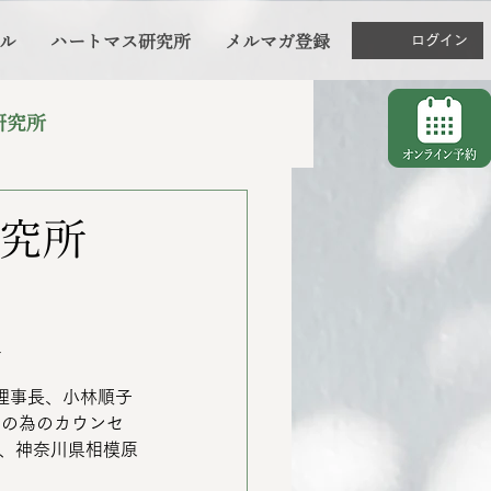
ル
ハートマス研究所
メルマガ登録
ログイン
研究所
研究所
人
麻衣子理事長、小林順子
」の為のカウンセ
証、神奈川県相模原