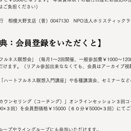
はご負担ください） 
行　相模大野支店（普）0047130　NPO法人ホリスティックライ
特典：会員登録をいただくと
】
だけます。（リアル参加出来ななくても、会員はアーカイブ視
。
000×３回）を会員割価格￥15000（６０分￥5000×３回）に
bookグループやライングループにも参加いただけます。