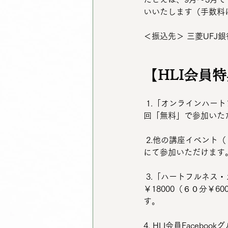
いいたします（手数料
＜振込先＞ 三菱UFJ銀
【
HLI会員
 1.「オンラインハートフルネス瞑想会」（毎月1～2回開催、一般参加費￥1000～1200）に、会員は毎
回「無料」で参加いた
 2.他の講座イベント（「ハートフルネス瞑想入門講座」や各種講演会、セミナーなどへ、会員割引価格
にて参加いただけます
 3.「ハートフルネス・カウンセリング（コーチング）」オンラインセッション３回コース一般価格
￥18000（６０分￥6
す。
4. HLI会員Face