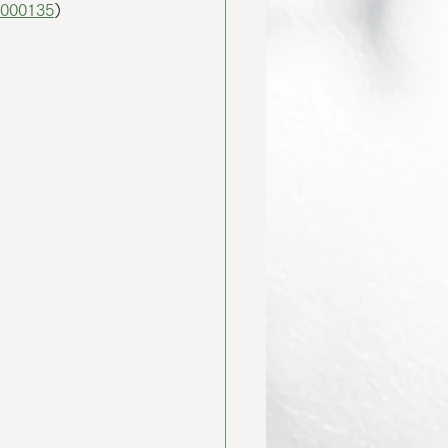
7000135
）  