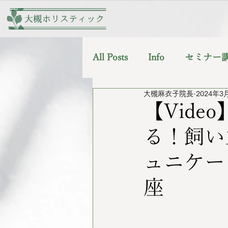
All Posts
Info
セミナー
大槻麻衣子院長
2024年3
【Vid
る！飼い
ュニケー
座