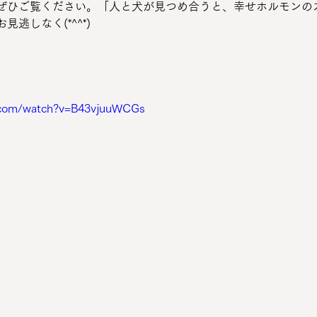
ぜひご覧ください。「人と犬が見つめ合うと、幸せホルモンの
逃しなく(*^^*)
.com/watch?v=B43vjuuWCGs