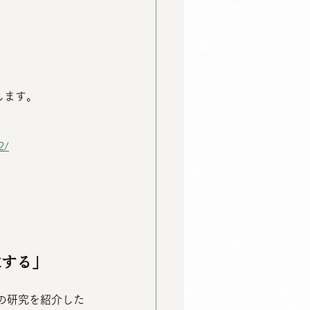
。
します。
」
2/
求する」
の研究を紹介した