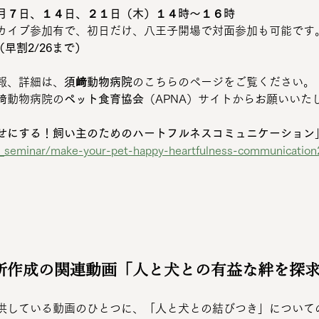
月７日、１４日、２１日（木）１４時～１６時
カイブ参加有で、初日だけ、八王子開場で対面参加も可能です
（早割2/26まで）
報、詳細は、
須﨑動物病院
のこちらのページをご覧ください。
﨑動物病院の
ペット食育協会
（APNA）サイトからお願いいた
せにする！飼い主のためのハートフルネスコミュニケーション
ts_seminar/make-your-pet-happy-heartfulness-communication
所作成の関連動画「人と犬との有益な絆を探
供している動画のひとつに、「人と犬との結びつき」について