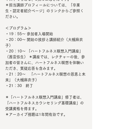
＊担当講師プロフィールについては、「卒業
生・認定者紹介ページ」のリンクからご参照く
ださい。
＜プログラム＞ 
・19：55〜 参加者入場開始 
・20：00〜 開始の挨拶と講師紹介（大槻麻衣
子）
・20：10〜 「ハートフルネス瞑想入門講座」
（茜音弥生） ＊講座では、レクチャーの後、参
加者の皆さんに、ハートフルネス瞑想を体験い
ただき、質疑応答も含みます。
・21：20～　「ハートフルネス瞑想の恩恵と未
来」（大槻麻衣子）
・21：30　終了
＊「ハートフルネス瞑想入門講座」修了者は、
「ハートフルネスカウンセリング基礎講座」の
受講資格を得ます。
＊アーカイブ視聴は1年間有効です。