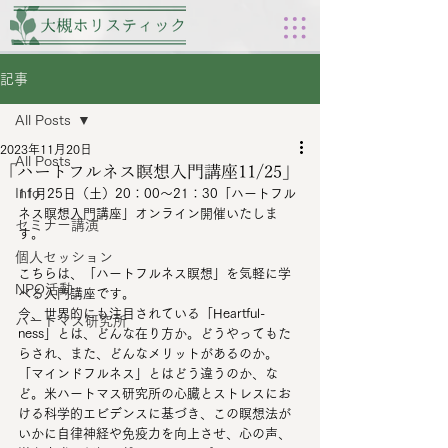
記事
All Posts
2023年11月20日
All Posts
「ハートフルネス瞑想入門講座11/25」
Info
11月25日（土）20：00～21：30「ハートフル
ネス瞑想入門講座」オンライン開催いたしま
セミナー講演
す。
個人セッション
こちらは、「ハートフルネス瞑想」を気軽に学
NPO活動
べる入門講座です。
今、世界的にも注目されている「Heartful-
ハートマス研究所
ness」とは、どんな在り方か。どうやってもた
らされ、また、どんなメリットがあるのか。
「マインドフルネス」とはどう違うのか、な
ど。米ハートマス研究所の心臓とストレスにお
ける科学的エビデンスに基づき、この瞑想法が
いかに自律神経や免疫力を向上させ、心の声、