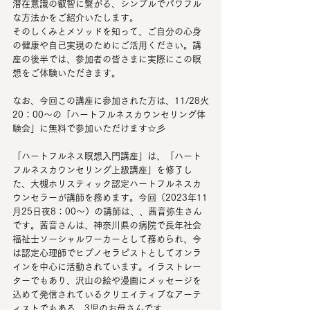
潜在意識の叡智に繋がる、シンプルでパワフル
な方法かをご紹介いたします。
そのしくみとメソッドを知って、ご自分の心身
の健康や自己実現のためにご活用ください。講
座の後半では、参加者の皆さまに実際にこの瞑
想をご体験いただきます。
なお、今回この講座に参加された方は、11/28火
20：00～の「ハートフルネスカウンセリング体
験会」に無料で参加いただけます☆彡
「ハートフルネス瞑想入門講座」は、「ハート
フルネスカウンセリング上級講座」を修了し
た、大槻ホリスティック認定ハートフルネスカ
ウンセラーが講師を務めます。今回（2023年11
月25日夜8：00～）の講師は、、茜音弥生さん
です。茜音さんは、神奈川県の病院で長年社会
福祉士ソーシャルワーカーとして務められ、今
は認定心理師でヒプノセラピストとしてオンラ
インを中心に活動されています。イラストレー
ターでもあり、沢山の絵や漫画にメッセージを
込めて発信されているクリエイティブなアーテ
ィストでもある、3児のお母さんです。