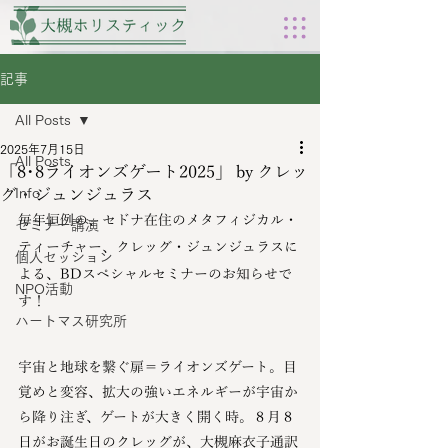
記事
All Posts
2025年7月15日
All Posts
「8･8ライオンズゲート2025」 by クレッ
グ・ジュンジュラス
Info
毎年恒例の、セドナ在住のメタフィジカル・
セミナー講演
ティーチャー、クレッグ・ジュンジュラスに
個人セッション
よる、BDスペシャルセミナーのお知らせで
NPO活動
す！
ハートマス研究所
宇宙と地球を繋ぐ扉＝ライオンズゲート。目
覚めと変容、拡大の強いエネルギーが宇宙か
ら降り注ぎ、ゲートが大きく開く時。８月８
日がお誕生日のクレッグが、大槻麻衣子通訳