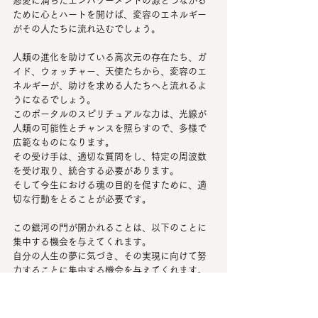
慈愛に満ちたエンパワーメントの源とつながる
ために心とハートを開けば、変容のエネルギー
がその人たちに流れ込むでしょう。
人類の進化を助けている高次元の存在たち、ガ
イド、ウォッチャー、天使たちから、変容のエ
ネルギーが、助けを求める人たちへと流れるよ
うになるでしょう。
このポータルのスピリチュアルな力は、光線が
人類の可能性とチャンスを照らすので、多様で
広範なものになります。
その受け手は、適切な質問をし、特定の周波数
を受け取り、統合する必要があります。
そして今生における魂の目的を促すために、適
切な行動をとることが必要です。
この銀河の門が開かれることは、以下のことに
集中する機会を与えてくれます。
自分の人生の夢に気づき、その実現に向けて努
力することに集中する機会を与えてくれます。
このポータルが開くことで、エネルギーと神秘
的な叡智の強力な流れが導かれ、自己を見つ
め、自己を成長させ、顕現化するチャンスを生