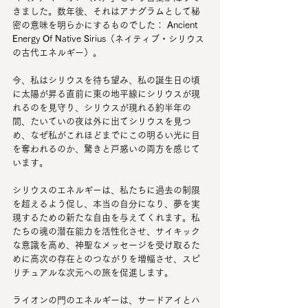
きました。数年後、それはアナグラムとして秘
密の意味を明らかにするものでした： 
A
ncient 
E
nergy 
O
f 
N
ative 
S
irius（ネイティブ・シリウス
の古代エネルギー）。
今、私はシリウスを待ち望み、私の誕生日の頃
に太陽が昇る直前に東の地平線にシリウスが現
れるのを見守り、シリウスが現れる約半年の
間、たいていの夜は外に出てシリウスを見つ
め、なぜ私がこれほどまでにこの明るい光に目
を奪われるのか、驚きと戸惑いの両方を感じて
います。
シリウスのエネルギーは、私たちに過去の制限
を超えるよう促し、本当の自分になり、夢を実
現するための新たな自由を与えてくれます。私
たちの魂の潜在能力を活性化させ、サイキック
な意識を高め、神聖なメッセージを受け取るた
めに高次の存在とのつながりを増幅させ、スピ
リチュアルな次元への旅を促進します。
ライオンの門のエネルギーは、サードアイとハ