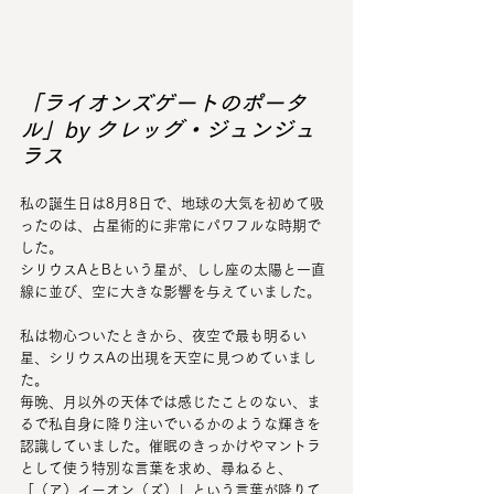
「ライオンズゲートのポータ
ル」by クレッグ・ジュンジュ
ラス
私の誕生日は8月8日で、地球の大気を初めて吸
ったのは、占星術的に非常にパワフルな時期で
した。
シリウスAとBという星が、しし座の太陽と一直
線に並び、空に大きな影響を与えていました。
私は物心ついたときから、夜空で最も明るい
星、シリウスAの出現を天空に見つめていまし
た。
毎晩、月以外の天体では感じたことのない、ま
るで私自身に降り注いでいるかのような輝きを
認識していました。催眠のきっかけやマントラ
として使う特別な言葉を求め、尋ねると、
「（ア）イーオン（ズ）」という言葉が降りて