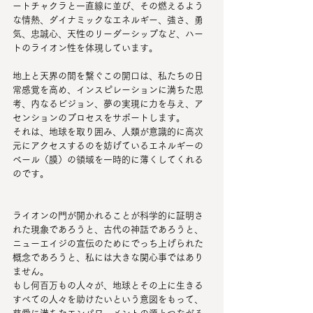
ートチャクラと一直線に並び、その燃えるよう
な情熱、ダイナミックなエネルギー、強さ、勇
気、忠誠心、天性のリーダーシップなど、ハー
トのライオン性を体現しています。  
地上と天界の間を繋ぐこの開口は、私たちの日
常感覚を高め、インスピレーションに満ちた思
考、内なるビジョン、夢の実現に力を与え、ア
センションのプロセスをサポートします。
それは、地球を取り囲み、人類が意識的に高次
元にアクセスするのを妨げているエネルギーの
ベール（膜）の領域を一時的に薄くしてくれる
のです。
ライオンの門が開かれることが科学的に証明さ
れた現象であろうと、古代の神話であろうと、
ニューエイジの宣伝のためにでっち上げられた
概念であろうと、私には大きな関心事ではあり
ません。
もし何百万もの人々が、地球とその上に生きる
すべての人々を助けたいという意図をもって、