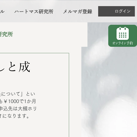
ル
ハートマス研究所
メルマガ登録
ログイン
研究所
しと成
長について」とい
1000で1か月
申込先は大槻ホリ
オになります。