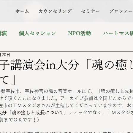
ホーム
カウンセリング
セミナー
プロフィー
講演
個人セッション
NPO活動
ハートマス
月20日
子講演会in大分「魂の癒
て」
～大分県宇佐市、宇佐神宮の隣の音楽ホールにて、「魂の癒しと成
せて頂くことになりました。アーカイブ参加は全国どこからでも￥
佐市のＴＭスタジオさんが主催してくださっていますので、お
n大分「魂の癒しと成長について」
ティックでなく、ＴＭスタジ
直前までＯＫです！）