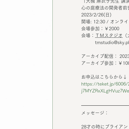
「大槻 麻衣子先生 講
心の庭療法の開発者前
2023/2/26(日)　
開場: 12:30 / オンライン
会場参加：￥2000
会場：
ＴＭスタジオ
（
　　　tmstudio@sky.pla
アーカイブ配信： 2023/2/2
アーカイブ参加：￥10
お申込はこちらから↓（
https://teket.jp/600
j7MYZRxXLgHVuz7We
メッセージ：
28才の時にブライア