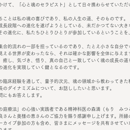
かけて、「心と魂のセラピスト」として日々携わらせていただ
ることは私の魂の喜びであり、私の人生の道、そのものです。
成長段階への進化を遂げようとしている、未だかつてない大き
その進化に、私たちひとりひとりが参加しているということを
集合的流れの一部を担っているのであり、たとえ小さな自分で
見える世界が変わったなら、それは確かな影響を全体に与えま
、癒し、気づき、悟り、真の自己と一致していく魂の成長の道
の進化を実現していく鍵となるのです。
の臨床経験を通して、量子的次元、魂の領域から教わってきた
長のダイナミズムについて、お話ししたいと思います。
問にもお答えします。
の庭療法」の心強い実践者である精神科医の森満（もり　みつ
良さんと奥様の恵さんのご協力を賜り感謝申し上げます。所縁
ーカイブ参加の方も含め、皆さまにメッセージを共有させてい