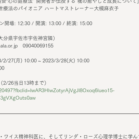
演会“心の庭療法" 開発者が伝授する 魂の癒やしと成長について
世療法のパイオニア ハートマストレーナー大槻麻衣子
開場: 12:30 / 開演: 13:00 / 終演: 15:00　
大分県宇佐市宇佐神宮隣）
la.or.jp　09040069155
7(月) 10:00 ~ 2023/3/28(火) 10:00
00
2/26当日13時まで）
6/20497?fbclid=IwAR3HlwZotyrAjVgJI8Oxoq6lueo15-
3gVXgOuts0aw
ン・ワイス精神科医に、そしてリンダ・ローズ心理学博士に学ん