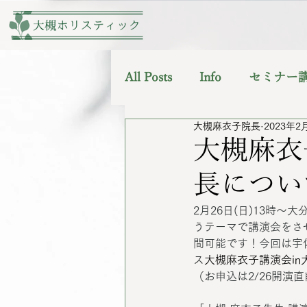
All Posts
Info
セミナー
大槻麻衣子院長
2023年2
大槻麻衣
長につい
2月26日(日)13時
うテーマで講演会をさ
間可能です！今回は宇
ス
大槻麻衣子講演会i
（お申込は2/26開演