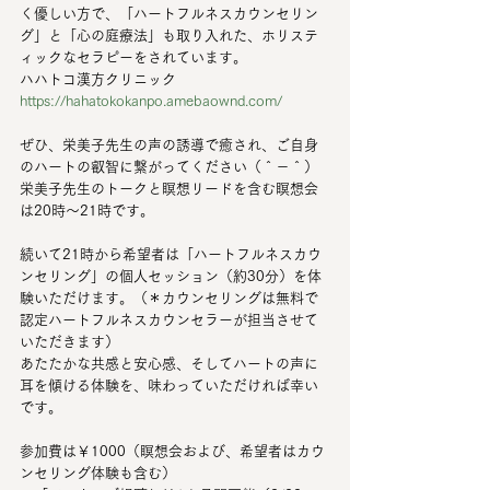
く優しい方で、「ハートフルネスカウンセリン
グ」と「心の庭療法」も取り入れた、ホリステ
ィックなセラピーをされています。
ハハトコ漢方クリニック　
https://hahatokokanpo.amebaownd.com/
ぜひ、栄美子先生の声の誘導で癒され、ご自身
のハートの叡智に繋がってください（＾－＾）
栄美子先生のトークと瞑想リードを含む瞑想会
は20時～21時です。
続いて21時から希望者は「ハートフルネスカウ
ンセリング」の個人セッション（約30分）を体
験いただけます。（＊カウンセリングは無料で
認定ハートフルネスカウンセラーが担当させて
いただきます）
あたたかな共感と安心感、そしてハートの声に
耳を傾ける体験を、味わっていただければ幸い
です。
参加費は￥1000（瞑想会および、希望者はカウ
ンセリング体験も含む）