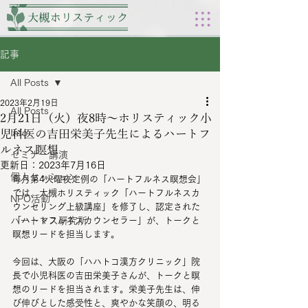
記事
All Posts
2023年2月19日
All Posts
2月21日（火）夜8時～ホリスティック小
児科医の吉田栄美子先生によるハートフ
Info
ルネス瞑想
セミナー講演
更新日：
2023年7月16日
個人セッション
毎月第4火曜夜定例の「ハートフルネス瞑想会」
では、大槻ホリスティック「ハートフルネスカ
NPO活動
ウンセリング上級講座」を修了し、認定された
ハートマス研究所
「ハートフルネスカウンセラー」が、トークと
瞑想リードを担当します。 
今回は、大阪の「ハハトコ漢方クリニック」院
長で小児科医の吉田栄美子さんが、トークと瞑
想のリードを担当されます。栄美子先生は、伸
び伸びとした感受性と、爽やかな笑顔の、明る