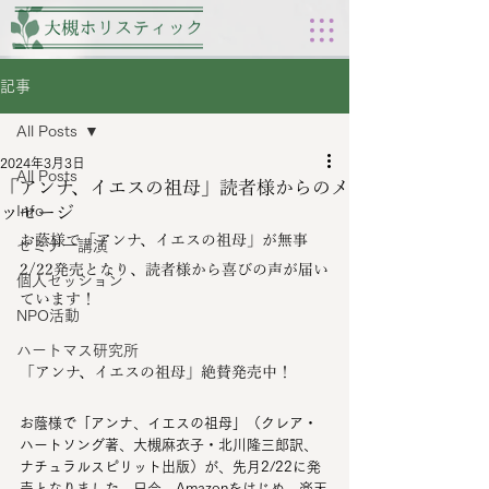
記事
All Posts
2024年3月3日
All Posts
「アンナ、イエスの祖母」読者様からのメ
ッセージ
Info
お蔭様で「アンナ、イエスの祖母」が無事
セミナー講演
2/22発売となり、読者様から喜びの声が届い
個人セッション
ています！
NPO活動
ハートマス研究所
「アンナ、イエスの祖母」絶賛発売中！
お蔭様で「アンナ、イエスの祖母」（クレア・
ハートソング著、大槻麻衣子・北川隆三郎訳、
ナチュラルスピリット出版）が、先月2/22に発
売となりました。只今、Amazonをはじめ、楽天