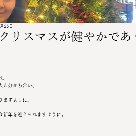
2月25日
クリスマスが健やかであ
れ、
人と分かち合い、
りますように。
な新年を迎えられますように。