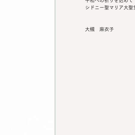
平和への祈りを込めて
シドニー聖マリア大聖
大槻　麻衣子