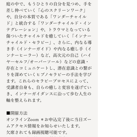
庭の中で、もうひとりの自分を見つめ、手を
差し伸べていく「心のスクリーンワーク」
や、自分の本質である「ワンダーチャイル
ド」と統合する「ワンダーチャイルド・イン
テグレーション」や、トラウマとなっている
傷ついたチャイルドを癒していく「インナー
チャイルド・セラピー」、さらに、内なる導
き手（インナーガイド）や内なる癒し手（イ
ンナーヒーラー）など、高次元の自己（ハイ
ヤ―セルフ/オーバーソール）などの意識・
存在とコミュニケートし、潜在意識との繋が
りを深めていくヒプノセラピーの手法を学び
ます。これらのセラピープロセスによって、
受講者自身も、自らの癒しと変容を遂げてい
き、インナーガイダンスに沿って歩む人生の
軸を整えられます。
■開催方法
オンラインZoom ＊お申込完了後に当日ズー
ムアクセス情報をお知らせいたします。
欠席されても録画視聴可能です。