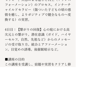
フォーメーション）のプロセス。インナーチ
ャイルドセラピー（傷ついた子どもの頃の感
情を癒し、よりポジティブで健全なものへ変
換する）の実習。
4日目：【繋がりの回復】心の庭における高
次元との繋がり。潜在意識（ガイド、ハイヤ
ーセルフ、自然、先祖など）からのメッセー
ジの受け取り方。統合とアファーメーショ
ン。目覚めの誘導。後催眠暗示など。
■講座の目的
この講座を受講し、宿題や実習をクリアし修
了することで、
・心の庭イメージ療法とインナーチャイルド
セラピー（ヒプノセラピー）を人に提供する
知識と技術を身に付け、家族や身近な人へ役
立てることが出来るようになります。さらに
プラクティスを積んでいくことで有料セッシ
ョンも可能になります。
・NPO法人ホリスティックライフ研究所の