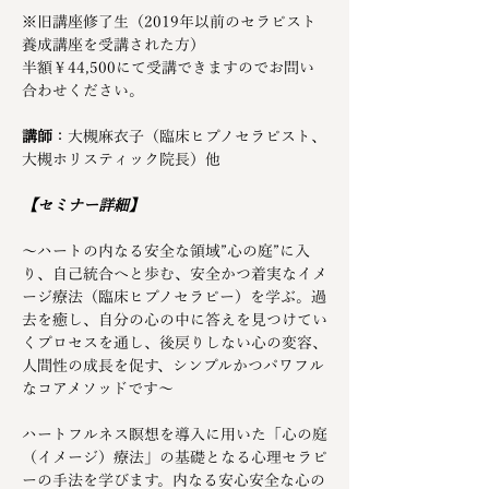
※旧講座修了生（2019年以前のセラピスト
養成講座を受講された方）
半額￥44,500にて受講できますのでお問い
合わせください。
講師
：大槻麻衣子（臨床ヒプノセラピスト、
大槻ホリスティック院長）他
【セミナー詳細】
～ハートの内なる安全な領域”心の庭”に入
り、自己統合へと歩む、安全かつ着実なイメ
ージ療法（臨床ヒプノセラピー）を学ぶ。過
去を癒し、自分の心の中に答えを見つけてい
くプロセスを通し、後戻りしない心の変容、
人間性の成長を促す、シンプルかつパワフル
なコアメソッドです～
ハートフルネス瞑想を導入に用いた「心の庭
（イメージ）療法」の基礎となる心理セラピ
ーの手法を学びます。内なる安心安全な心の