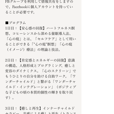
FBグループを利用して情報共有をしますの
で、Facebookに個人アカウントを持ってい
ることが必要です。
■プログラム
1日目：【安心感の回復】ハートフルネス瞑
想、コヒーレンスから深める催眠導入法、
「心の庭」とは、「セルフケア」として用い
ることができる「”心の庭”瞑想」「心の庭
（イメージ）療法」の理論と技法。
2日目：【肯定感とエネルギーの回復】意識
の構造、人格形成とプログラミング、癒しと
変容のダイナミクス。「心のスクリーン」で
もうひとりの自分を助ける自助ワーク。「ワ
ンダーチャイルド」と繋がる「ワンダーチャ
イルド・インテグレーション」（ポジティブ
な子どもの頃の本質的個性の輝きを取り戻
す）。
3日目：【癒しと再生】インナーチャイルド
セラピー、共感による癒しと再生（トランス