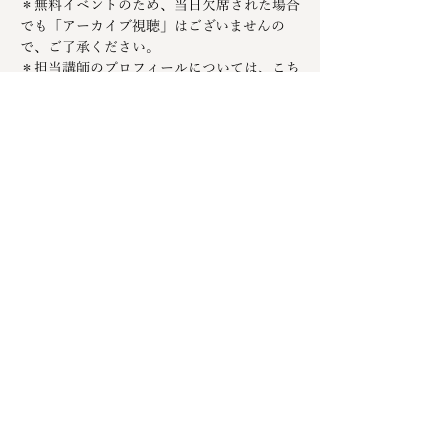
＊無料イベントのため、当日欠席された場合
でも「アーカイブ視聴」はございませんの
で、ご了承ください。
＊担当講師のプロフィールについては、こち
らの
をご参照ください。 
「卒業生・認定者
紹介ページ」
「ハートフルネス瞑想会」は、NPO法人ホ
リスティックライフ研究所の理事および会員
メンバーによって運営されています。
このイベントをシェア
サロン案内
スクール卒業生紹介
お問合せフォーム
公式ブログ