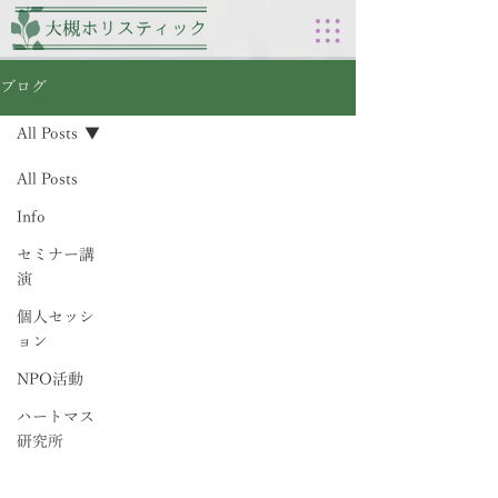
ブログ
All Posts
All Posts
Info
セミナー講
演
個人セッシ
ョン
NPO活動
ハートマス
研究所